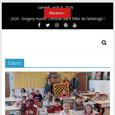
Passer
samedi, août 8, 2026
au
Récents :
contenu
2026 : Gregory rejoint Christian dans l’élite de l’arbitrage !
OPEN 2026
Top12 féminin Mai 2026
THF
Simultanée au Musée 2026
CHAMPIONNAT DE FRANCE UNIVERSITAIRE 2026
Les
Tours
Des
Cours
Hauts-
De-
France