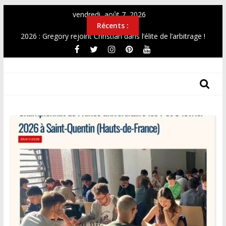
Passer
vendredi, août 7, 2026
au
Récents :
contenu
2026 : Gregory rejoint Christian dans l’élite de l’arbitrage !
OPEN 2026
Top12 féminin Mai 2026
THF
Simultanée au Musée 2026
CHAMPIONNAT DE FRANCE UNIVERSITAIRE 2026
Les
Tours
Des
Hauts-
De-
France