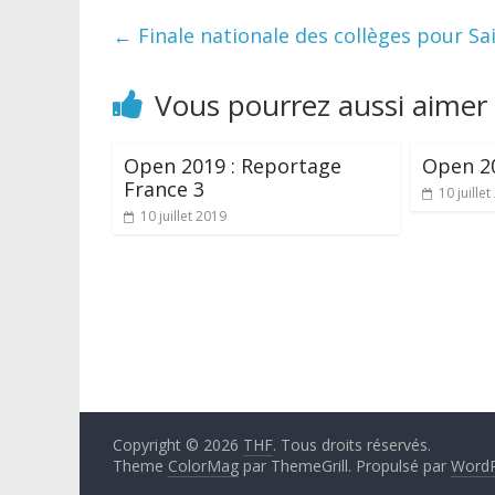
←
Finale nationale des collèges pour Sa
Vous pourrez aussi aimer
Open 2019 : Reportage
Open 2
France 3
10 juille
10 juillet 2019
Copyright © 2026
THF
. Tous droits réservés.
Theme
ColorMag
par ThemeGrill. Propulsé par
WordP