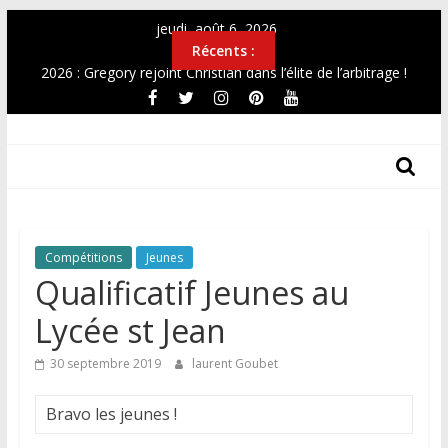
Passer
jeudi, août 6, 2026
au
Récents :
contenu
2026 : Gregory rejoint Christian dans l’élite de l’arbitrage !
OPEN 2026
Top12 féminin Mai 2026
THF
Simultanée au Musée 2026
CHAMPIONNAT DE FRANCE UNIVERSITAIRE 2026
Les
Tours
Des
Compétitions
Jeunes
Hauts-
Qualificatif Jeunes au
De-
France
Lycée st Jean
30 septembre 2019
laurent Goubet
Bravo les jeunes !