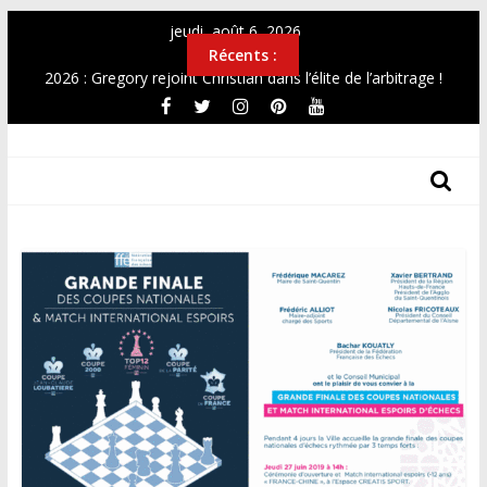
Passer
jeudi, août 6, 2026
au
Récents :
contenu
2026 : Gregory rejoint Christian dans l’élite de l’arbitrage !
OPEN 2026
Top12 féminin Mai 2026
THF
Simultanée au Musée 2026
CHAMPIONNAT DE FRANCE UNIVERSITAIRE 2026
Les
Tours
Des
Hauts-
De-
France