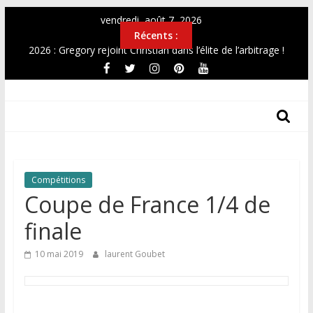
Passer
vendredi, août 7, 2026
au
Récents :
contenu
2026 : Gregory rejoint Christian dans l’élite de l’arbitrage !
OPEN 2026
Top12 féminin Mai 2026
THF
Simultanée au Musée 2026
CHAMPIONNAT DE FRANCE UNIVERSITAIRE 2026
Les
Tours
Des
Compétitions
Hauts-
Coupe de France 1/4 de
De-
France
finale
10 mai 2019
laurent Goubet