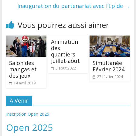
Inauguration du partenariat avec l’Epide
→
Vous pourrez aussi aimer
Animation
des
quartiers
juillet-aôut
Salon des
Simultanée
mangas et
Février 2024
3 août 2022
des jeux
27 février 2024
14 avril 2019
A Venir
Inscription Open 2025
Open 2025