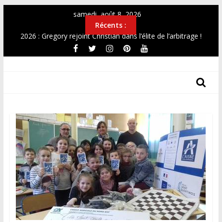
Passer
samedi, août 8, 2026
au
Récents :
contenu
2026 : Gregory rejoint Christian dans l’élite de l’arbitrage !
OPEN 2026
Top12 féminin Mai 2026
THF
Simultanée au Musée 2026
CHAMPIONNAT DE FRANCE UNIVERSITAIRE 2026
Les
Tours
Des
Hauts-
De-
France