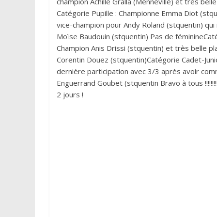
champion Achille Gralla (Menneville) et très be
Catégorie Pupille : Championne Emma Diot (stquen
vice-champion pour Andy Roland (stquentin) qui 
Moïse Baudouin (stquentin) Pas de féminineCat
Champion Anis Drissi (stquentin) et très belle p
Corentin Douez (stquentin)Catégorie Cadet-Juni
dernière participation avec 3/3 après avoir com
Enguerrand Goubet (stquentin Bravo à tous !!!!!!!!
2 jours !