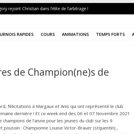
ry rejoint Christian dans l’élite de l’arbitrage !
6
inin Mai 2026
e au Musée 2026
URNOIS RAPIDES
COURS
ANIMATIONS
TEMPS FORTS
NAT DE FRANCE UNIVERSITAIRE 2026
itres de Champion(ne)s de
d, félicitations à Margaux et Anis qui ont représenté le club
semaine dernière ! Et ce week end des 06 et 07 Novembre 2021
 champions de l’aisne pour les jeunes du club sur les 9
n et poussin : Championne Louise Victor-Brauer (stquentin) ,