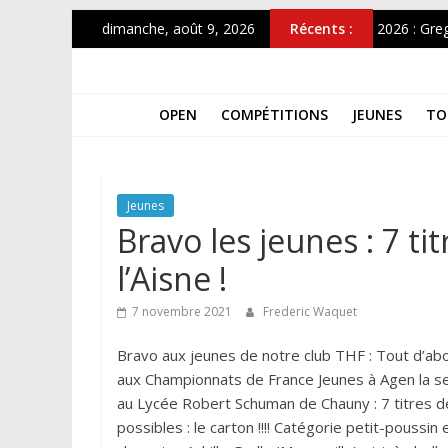
Passer
dimanche, août 9, 2026
Récents :
2026 : Grego
au
OPEN 202
contenu
THF
Top12 fém
Simultané
OPEN
COMPÉTITIONS
JEUNES
TO
CHAMPION
Les
Tours
Des
Hauts-
Jeunes
De-
Bravo les jeunes : 7 t
France
l’Aisne !
7 novembre 2021
Frederic Waquet
Bravo aux jeunes de notre club THF : Tout d’abor
aux Championnats de France Jeunes à Agen la 
au Lycée Robert Schuman de Chauny : 7 titres de
possibles : le carton !!!! Catégorie petit-poussi