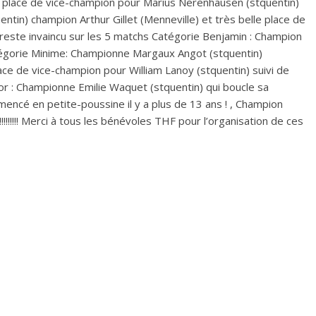
lle place de vice-champion pour Marius Nerenhausen (stquentin)
tin) champion Arthur Gillet (Menneville) et très belle place de
reste invaincu sur les 5 matchs Catégorie Benjamin : Champion
égorie Minime: Championne Margaux Angot (stquentin)
lace de vice-champion pour William Lanoy (stquentin) suivi de
or : Championne Emilie Waquet (stquentin) qui boucle sa
mencé en petite-poussine il y a plus de 13 ans ! , Champion
!!!!!!!!! Merci à tous les bénévoles THF pour l’organisation de ces