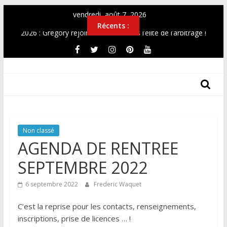
Passer
vendredi, août 7, 2026
au
Récents :
contenu
2026 : Gregory rejoint Christian dans l’élite de l’arbitrage !
OPEN 2026
Top12 féminin Mai 2026
THF
Simultanée au Musée 2026
CHAMPIONNAT DE FRANCE UNIVERSITAIRE 2026
Les
Tours
Des
Non classé
Hauts-
AGENDA DE RENTREE
De-
France
SEPTEMBRE 2022
6 septembre 2022
Frederic Waquet
C’est la reprise pour les contacts, renseignements,
inscriptions, prise de licences … !