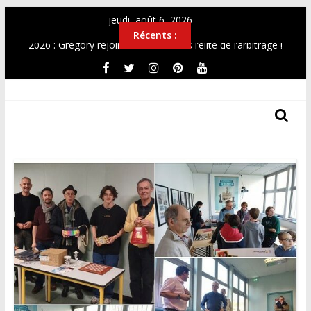
Passer
jeudi, août 6, 2026
au
Récents :
contenu
2026 : Gregory rejoint Christian dans l’élite de l’arbitrage !
OPEN 2026
Top12 féminin Mai 2026
THF
Simultanée au Musée 2026
CHAMPIONNAT DE FRANCE UNIVERSITAIRE 2026
Les
Tours
Des
Hauts-
De-
France