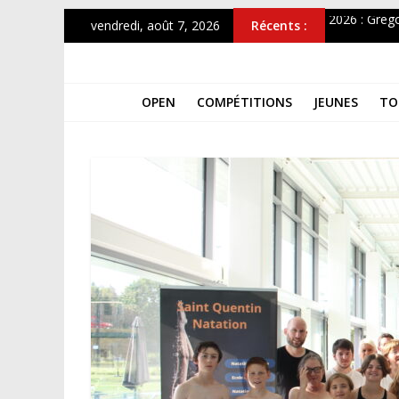
Passer
vendredi, août 7, 2026
Récents :
2026 : Gregor
au
OPEN 2026
contenu
THF
Top12 fémin
Simultanée
OPEN
COMPÉTITIONS
JEUNES
TO
CHAMPIONN
Les
Tours
Des
Hauts-
De-
France