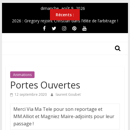
Passer
dimanche, août 9, 2026
au
Récents :
contenu
2026 : Gregory rejoint Christian dans l’élite de l’arbitrage !
OPEN 2026
Top12 féminin Mai 2026
THF
Simultanée au Musée 2026
CHAMPIONNAT DE FRANCE UNIVERSITAIRE 2026
Les
Tours
Des
Animations
Hauts-
Portes Ouvertes
De-
France
12 septembre 2020
laurent Goubet
Merci Via Ma Tele pour son reportage et
MM.Alliot et Magniez Maire-adjoints pour leur
passage !