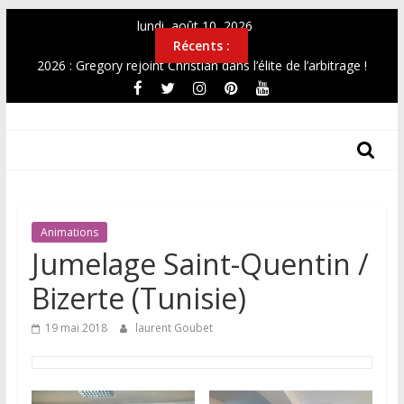
Passer
lundi, août 10, 2026
au
Récents :
contenu
2026 : Gregory rejoint Christian dans l’élite de l’arbitrage !
OPEN 2026
Top12 féminin Mai 2026
THF
Simultanée au Musée 2026
CHAMPIONNAT DE FRANCE UNIVERSITAIRE 2026
Les
Tours
Des
Animations
Hauts-
Jumelage Saint-Quentin /
De-
France
Bizerte (Tunisie)
19 mai 2018
laurent Goubet