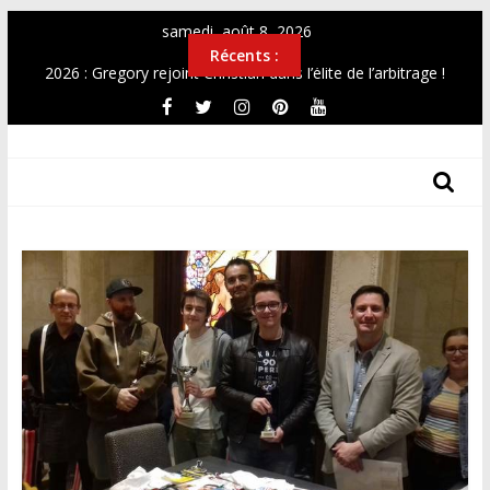
Passer
samedi, août 8, 2026
au
Récents :
contenu
2026 : Gregory rejoint Christian dans l’élite de l’arbitrage !
OPEN 2026
Top12 féminin Mai 2026
THF
Simultanée au Musée 2026
CHAMPIONNAT DE FRANCE UNIVERSITAIRE 2026
Les
Tours
Des
Hauts-
De-
France