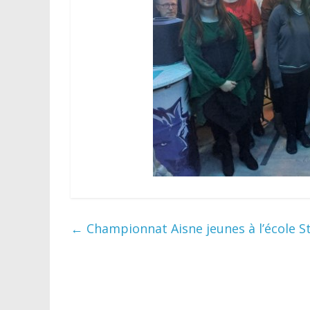
←
Championnat Aisne jeunes à l’école St 