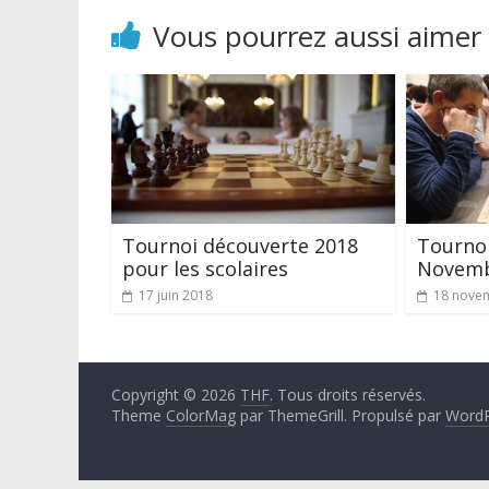
Vous pourrez aussi aimer
Tournoi découverte 2018
Tournoi
pour les scolaires
Novemb
17 juin 2018
18 nove
Copyright © 2026
THF
. Tous droits réservés.
Theme
ColorMag
par ThemeGrill. Propulsé par
WordP