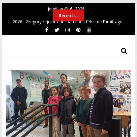
Passer
jeudi, août 6, 2026
au
Récents :
contenu
2026 : Gregory rejoint Christian dans l’élite de l’arbitrage !
OPEN 2026
Top12 féminin Mai 2026
THF
Simultanée au Musée 2026
CHAMPIONNAT DE FRANCE UNIVERSITAIRE 2026
Les
Tours
Des
Hauts-
De-
France